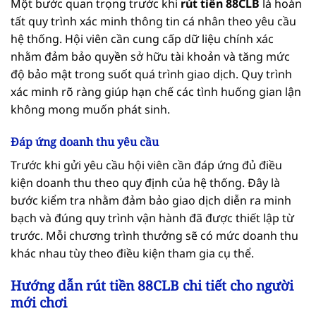
Một bước quan trọng trước khi
rút tiền 88CLB
là hoàn
tất quy trình xác minh thông tin cá nhân theo yêu cầu
hệ thống. Hội viên cần cung cấp dữ liệu chính xác
nhằm đảm bảo quyền sở hữu tài khoản và tăng mức
độ bảo mật trong suốt quá trình giao dịch. Quy trình
xác minh rõ ràng giúp hạn chế các tình huống gian lận
không mong muốn phát sinh.
Đáp ứng doanh thu yêu cầu
Trước khi gửi yêu cầu hội viên cần đáp ứng đủ điều
kiện doanh thu theo quy định của hệ thống. Đây là
bước kiểm tra nhằm đảm bảo giao dịch diễn ra minh
bạch và đúng quy trình vận hành đã được thiết lập từ
trước. Mỗi chương trình thưởng sẽ có mức doanh thu
khác nhau tùy theo điều kiện tham gia cụ thể.
Hướng dẫn rút tiền 88CLB chi tiết cho người
mới chơi