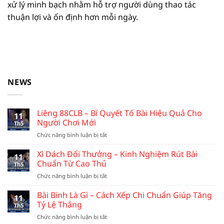
xử lý minh bạch nhằm hỗ trợ người dùng thao tác
thuận lợi và ổn định hơn mỗi ngày.
NEWS
Liêng 88CLB – Bí Quyết Tố Bài Hiệu Quả Cho
11
Người Chơi Mới
Th5
ở
Chức năng bình luận bị tắt
Liêng
88CLB
Xì Dách Đổi Thưởng – Kinh Nghiệm Rút Bài
11
–
Chuẩn Từ Cao Thủ
Th5
Bí
ở
Chức năng bình luận bị tắt
Quyết
Xì
Tố
Dách
Bài Binh Là Gì – Cách Xếp Chi Chuẩn Giúp Tăng
Bài
11
Đổi
Hiệu
Tỷ Lệ Thắng
Th5
Thưởng
Quả
ở
Chức năng bình luận bị tắt
–
Cho