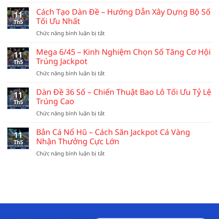
Bài
Kinh
Người
Binh
Cách Tạo Dàn Đề – Hướng Dẫn Xây Dựng Bộ Số
Nghiệm
Chơi
11
Là
Rút
Tối Ưu Nhất
Mới
Th5
Gì
Bài
ở
Chức năng bình luận bị tắt
–
Chuẩn
Cách
Cách
Từ
Tạo
Mega 6/45 – Kinh Nghiệm Chọn Số Tăng Cơ Hội
Xếp
Cao
11
Dàn
Chi
Trúng Jackpot
Thủ
Th5
Đề
Chuẩn
ở
Chức năng bình luận bị tắt
–
Giúp
Mega
Hướng
Tăng
6/45
Dàn Đề 36 Số – Chiến Thuật Bao Lô Tối Ưu Tỷ Lệ
Dẫn
Tỷ
11
–
Xây
Trúng Cao
Lệ
Th5
Kinh
Dựng
Thắng
ở
Chức năng bình luận bị tắt
Nghiệm
Bộ
Dàn
Chọn
Số
Đề
Bắn Cá Nổ Hũ – Cách Săn Jackpot Cá Vàng
Số
Tối
11
36
Tăng
Nhận Thưởng Cực Lớn
Ưu
Th5
Số
Cơ
Nhất
ở
Chức năng bình luận bị tắt
–
Hội
Bắn
Chiến
Trúng
Cá
Thuật
Jackpot
Nổ
Bao
Hũ
Lô
–
Tối
Cách
Ưu
Săn
Tỷ