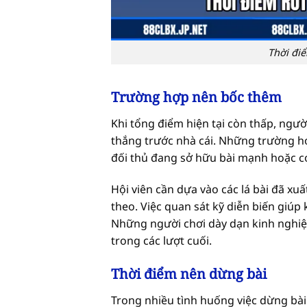
Thời điể
Trường hợp nên bốc thêm
Khi tổng điểm hiện tại còn thấp, ngườ
thắng trước nhà cái. Những trường h
đối thủ đang sở hữu bài mạnh hoặc có 
Hội viên cần dựa vào các lá bài đã xuấ
theo. Việc quan sát kỹ diễn biến giú
Những người chơi dày dạn kinh nghiệ
trong các lượt cuối.
Thời điểm nên dừng bài
Trong nhiều tình huống việc dừng bà