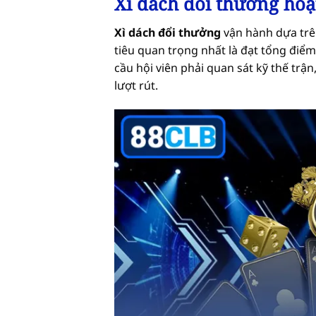
Xì dách đổi thưởng hoạ
Xì dách đổi thưởng
vận hành dựa trên
tiêu quan trọng nhất là đạt tổng điể
cầu hội viên phải quan sát kỹ thế trậ
lượt rút.