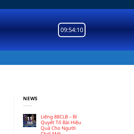
09:54:12
NEWS
Liêng 88CLB – Bí
11
Quyết Tố Bài Hiệu
Th5
Quả Cho Người
Chơi Mới