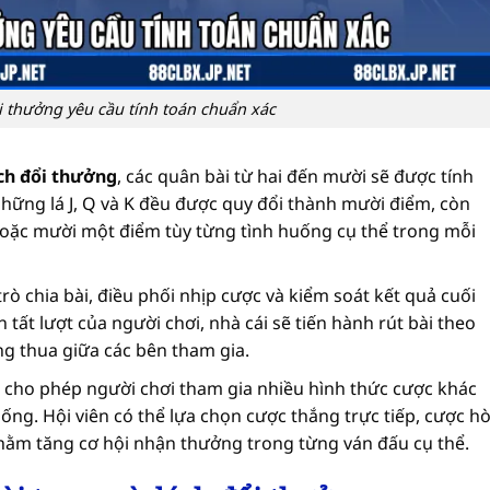
i thưởng yêu cầu tính toán chuẩn xác
ch đổi thưởng
, các quân bài từ hai đến mười sẽ được tính
 Những lá J, Q và K đều được quy đổi thành mười điểm, còn
 hoặc mười một điểm tùy từng tình huống cụ thể trong mỗi
 trò chia bài, điều phối nhịp cược và kiểm soát kết quả cuối
tất lượt của người chơi, nhà cái sẽ tiến hành rút bài theo
ng thua giữa các bên tham gia.
 cho phép người chơi tham gia nhiều hình thức cược khác
ống. Hội viên có thể lựa chọn cược thắng trực tiếp, cược h
hằm tăng cơ hội nhận thưởng trong từng ván đấu cụ thể.