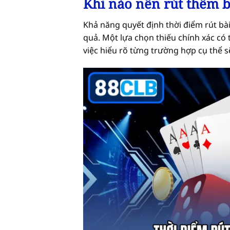
Khi nào nên rút thêm b
Khả năng quyết định thời điểm rút bà
quả. Một lựa chọn thiếu chính xác có t
việc hiểu rõ từng trường hợp cụ thể s