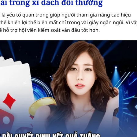
ài trong xì dách đổi thưởng
i là yếu tố quan trọng giúp người tham gia nâng cao hiệu
hể khiến lợi thế biến mất chỉ trong vài giây ngắn ngủi. Vì vậ
ẽ hỗ trợ hội viên kiểm soát ván đấu tốt hơn.