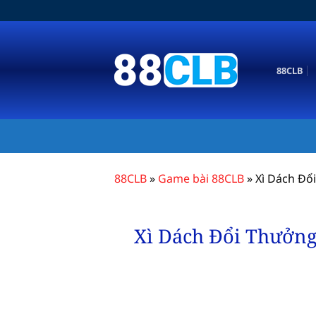
Bỏ
qua
nội
dung
88CLB
88CLB
»
Game bài 88CLB
»
Xì Dách Đổ
Xì Dách Đổi Thưởng