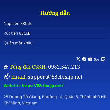
Hướng dẫn
Nạp tiền 88CLB
Rút tiền 88CLB
Quên mật khẩu
☎️
Tổng đài CSKH:
0982.547.213
📬
Email:
support@88clbx.jp.net
Website:
https://88clbx.jp.net/
25 Dương Tử Giang, Phường 14, Quận 5, Thành phố Hồ
Chí Minh, Vietnam