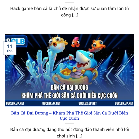
Hack game bắn cá là chủ đề nhận được sự quan tâm lớn từ
cộng [...]
11
Th5
Bắn Cá Đại Dương – Khám Phá Thế Giới Săn Cá Dưới Biển
Cực Cuốn
Bắn cá đại dương đang thu hút đông đảo thành viên nhờ lối
chơi sinh [...]