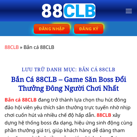
Bỏ
qua
nội
dung
ĐĂNG NHẬP
ĐĂNG KÝ
88CLB
»
Bắn cá 88CLB
LƯU TRỮ DANH MỤC:
BẮN CÁ 88CLB
Bắn Cá 88CLB – Game Săn Boss Đổi
Thưởng Đông Người Chơi Nhất
Bắn cá 88CLB
đang trở thành lựa chọn thu hút đông
đảo hội viên yêu thích săn thưởng trực tuyến nhờ nhịp
chơi cuốn hút và nhiều chế độ hấp dẫn.
88CLB
xây
dựng hệ thống boss đa dạng, hiệu ứng sinh động cùng
phần thưởng giá trị, giúp khách hàng dễ dàng tham