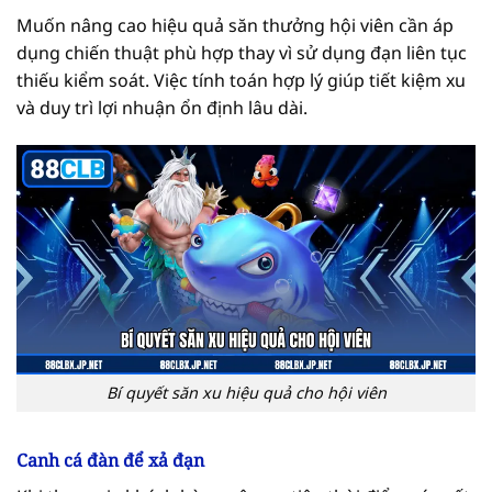
Muốn nâng cao hiệu quả săn thưởng hội viên cần áp
dụng chiến thuật phù hợp thay vì sử dụng đạn liên tục
thiếu kiểm soát. Việc tính toán hợp lý giúp tiết kiệm xu
và duy trì lợi nhuận ổn định lâu dài.
Bí quyết săn xu hiệu quả cho hội viên
Canh cá đàn để xả đạn