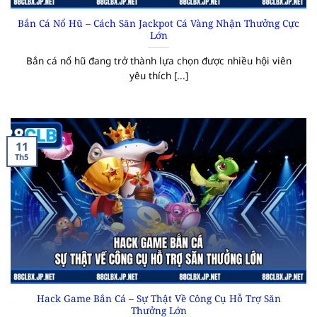
Bắn Cá Nổ Hũ – Cách Săn Jackpot Cá Vàng Nhận Thưởng Cực
Lớn
Bắn cá nổ hũ đang trở thành lựa chọn được nhiều hội viên
yêu thích [...]
11
Th5
Hack Game Bắn Cá – Sự Thật Về Công Cụ Hỗ Trợ Săn
Thưởng Lớn