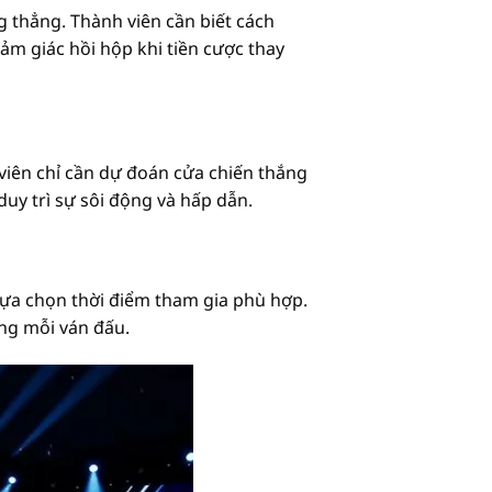
g thẳng. Thành viên cần biết cách
ảm giác hồi hộp khi tiền cược thay
 viên chỉ cần dự đoán cửa chiến thắng
duy trì sự sôi động và hấp dẫn.
 lựa chọn thời điểm tham gia phù hợp.
ong mỗi ván đấu.