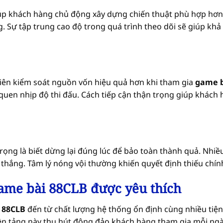
úp khách hàng chủ động xây dựng chiến thuật phù hợp hơn. 
g. Sự tập trung cao độ trong quá trình theo dõi sẽ giúp khả
viên kiểm soát nguồn vốn hiệu quả hơn khi tham gia
game b
en nhịp độ thi đấu. Cách tiếp cận thận trọng giúp khách h
ng là biết dừng lại đúng lúc để bảo toàn thành quả. Nhiều 
thắng. Tâm lý nóng vội thường khiến quyết định thiếu chính
ame bài 88CLB được yêu thích
 88CLB
đến từ chất lượng hệ thống ổn định cùng nhiều tiện 
ền tảng này thu hút đông đảo khách hàng tham gia mỗi ngà