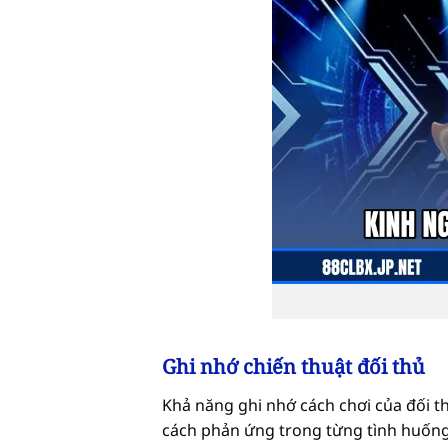
Ghi nhớ chiến thuật đối thủ
Khả năng ghi nhớ cách chơi của đối th
cách phản ứng trong từng tình huống 