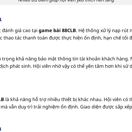
h
 đánh giá cao tại
game bài 88CLB
. Hệ thống xử lý nạp rút 
ác thao tác thanh toán được thực hiện ổn định, hạn chế tối 
hú trọng khả năng bảo mật thông tin tài khoản khách hàng
ch phát sinh. Hội viên nhờ vậy có thể yên tâm hơn khi sử 
LB
là khả năng hỗ trợ nhiều thiết bị khác nhau. Hội viên có t
mà vẫn duy trì trải nghiệm ổn định. Giao diện được sắp xếp
n