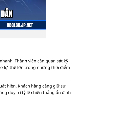
 nhanh. Thành viên cần quan sát kỹ
ạo lợi thế lớn trong những thời điểm
xuất hiện. Khách hàng càng giữ sự
ng duy trì tỷ lệ chiến thắng ổn định