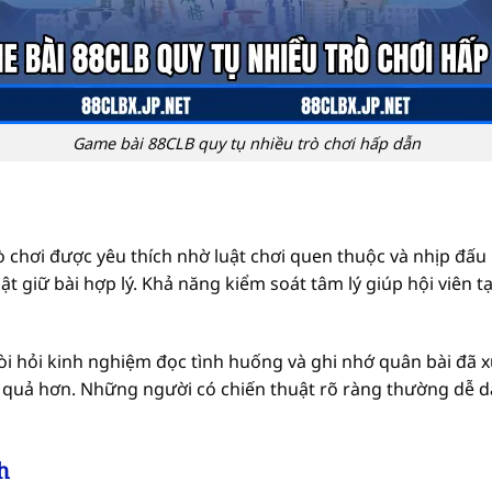
Game bài 88CLB quy tụ nhiều trò chơi hấp dẫn
ò chơi được yêu thích nhờ luật chơi quen thuộc và nhịp đấu
t giữ bài hợp lý. Khả năng kiểm soát tâm lý giúp hội viên t
òi hỏi kinh nghiệm đọc tình huống và ghi nhớ quân bài đã 
u quả hơn. Những người có chiến thuật rõ ràng thường dễ dà
h