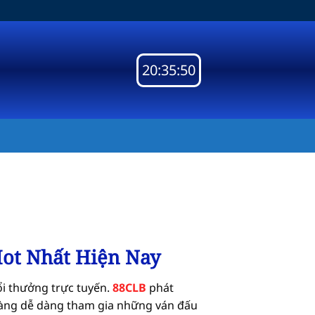
20:35:51
ot Nhất Hiện Nay
ổi thưởng trực tuyến.
88CLB
phát
 hàng dễ dàng tham gia những ván đấu