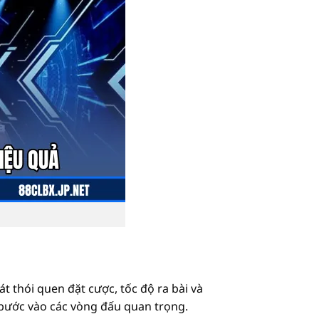
t thói quen đặt cược, tốc độ ra bài và
 bước vào các vòng đấu quan trọng.