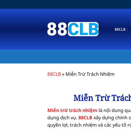
Bỏ
qua
nội
dung
88CLB
88CLB
»
Miễn Trừ Trách Nhiệm
Miễn Trừ Trách
Miễn trừ trách nhiệm
là nội dung qu
dụng dịch vụ.
88CLB
xây dựng chính s
quyền lợi, trách nhiệm và các yếu tố r