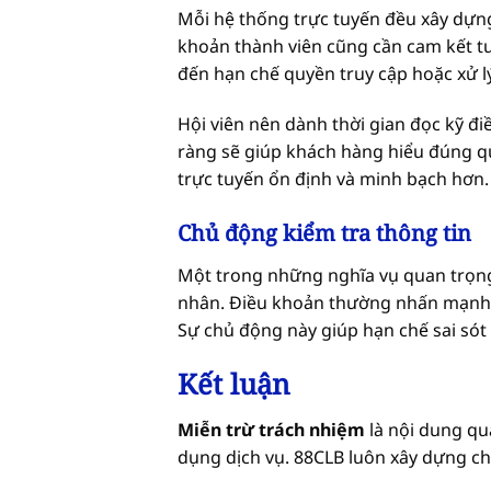
Mỗi hệ thống trực tuyến đều xây dựng
khoản thành viên cũng cần cam kết t
đến hạn chế quyền truy cập hoặc xử l
Hội viên nên dành thời gian đọc kỹ đ
ràng sẽ giúp khách hàng hiểu đúng q
trực tuyến ổn định và minh bạch hơn.
Chủ động kiểm tra thông tin
Một trong những nghĩa vụ quan trọng 
nhân. Điều khoản thường nhấn mạnh vi
Sự chủ động này giúp hạn chế sai sót 
Kết luận
Miễn trừ trách nhiệm
là nội dung qu
dụng dịch vụ. 88CLB luôn xây dựng ch