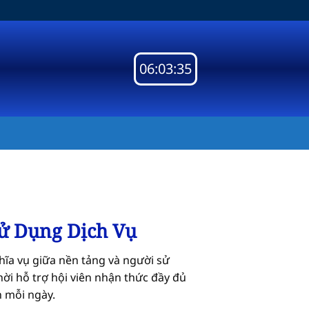
06:03:36
Sử Dụng Dịch Vụ
hĩa vụ giữa nền tảng và người sử
i hỗ trợ hội viên nhận thức đầy đủ
n mỗi ngày.