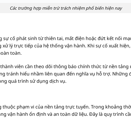
Các trường hợp miễn trừ trách nhiệm phổ biến hiện nay
 sự cố phát sinh từ thiên tai, mất điện hoặc đứt kết nối m
 lý trực tiếp của hệ thống vận hành. Khi sự cố xuất hiện, 
hoàn toàn.
hành viên cần theo dõi thông báo chính thức từ nền tảng để
ng tránh hiểu nhầm liên quan đến nghĩa vụ hỗ trợ. Những 
ong quá trình sử dụng dịch vụ.
g thuộc phạm vi của nền tảng trực tuyến. Trong khoảng thời
vận hành ổn định và an toàn dữ liệu. Đây là quy trình cần