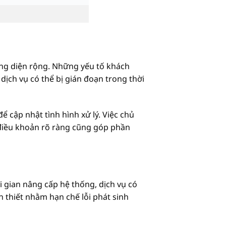
ạng diện rộng. Những yếu tố khách
dịch vụ có thể bị gián đoạn trong thời
 cập nhật tình hình xử lý. Việc chủ
điều khoản rõ ràng cũng góp phần
 gian nâng cấp hệ thống, dịch vụ có
 thiết nhằm hạn chế lỗi phát sinh