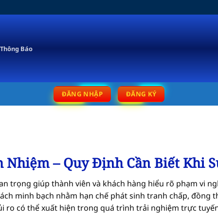
Thông Báo
ĐĂNG NHẬP
ĐĂNG KÝ
 Nhiệm – Quy Định Cần Biết Khi 
an trọng giúp thành viên và khách hàng hiểu rõ phạm vi ng
ách minh bạch nhằm hạn chế phát sinh tranh chấp, đồng thờ
ủi ro có thể xuất hiện trong quá trình trải nghiệm trực tuyế