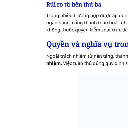
Rủi ro từ bên thứ ba
Trong nhiều trường hợp được áp dụng 
ngân hàng, cổng thanh toán hoặc nhà 
không thuộc quyền kiểm soát trực tiế
Quyền và nghĩa vụ tro
Ngoài trách nhiệm từ nền tảng, thành
nhiệm
. Việc tuân thủ đúng quy định 