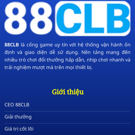
chớp mắt.
Khám phá ngay kho tàng trò chơi nổ hũ đang dẫn
đầu xu hướng giải trí ngay bên dưới:
Kho Báu Aztec
88CLB
là cổng game uy tín với hệ thống vận hành ổn
Wild Bounty Showdown
định và giao diện dễ sử dụng. Nền tảng mang đến
nhiều trò chơi đổi thưởng hấp dẫn, nhịp chơi nhanh và
Nổ Hũ Thần Tài
trải nghiệm mượt mà trên mọi thiết bị.
Gates Of Olympus
Sweet Bonanza
Giới thiệu
Neko May Mắn
CEO 88CLB
Đá gà 88CLB kịch tính, tường thuật sắc nét
Giải thưởng
Chuyên mục mang đến những màn so tài nghẹt thở
từ các bồ gà danh tiếng hàng đầu thế giới như
Giá trị cốt lõi
Thomo hay Philippines thông qua công nghệ truyền