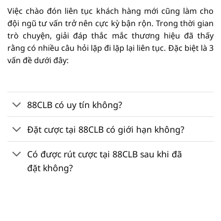
hoạt động xuyên suốt để đảm bảo quá trình trải
Việc chào đón liên tục khách hàng mới cũng làm cho
nghiệm của bạn không bị gián đoạn.
đội ngũ tư vấn trở nên cực kỳ bận rộn. Trong thời gian
trò chuyện, giải đáp thắc mắc thương hiệu đã thấy
Cập nhật link vào trang chủ nhà cái 88CLB
rằng có nhiều câu hỏi lặp đi lặp lại liên tục. Đặc biệt là 3
mới nhất 2026
vấn đề dưới đây:
Nhằm giúp hội viên tránh gặp phải các tình trạng bị
chặn băng thông hoặc truy cập nhầm vào các web
giả mạo, hệ thống đã tối ưu đường dẫn chính thống.
88CLB có uy tín không?
Bạn nên sử dụng danh sách liên kết được cập nhật
mới nhất dưới đây để đảm bảo tốc độ load trang
Đặt cược tại 88CLB có giới hạn không?
nhanh, bảo mật thông tin tài khoản 100%:
Có được rút cược tại 88CLB sau khi đã
Link chính thức: TẠI ĐÂY
đặt không?
Link dự phòng: TẠI ĐÂY