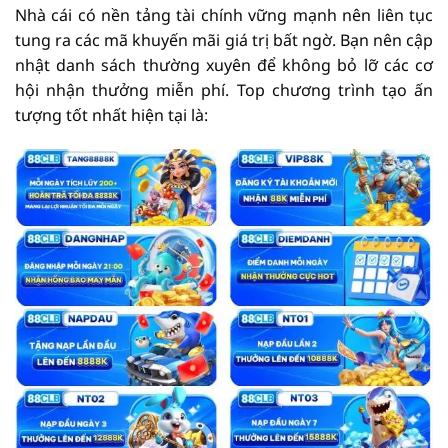
Nhà cái có nền tảng tài chính vững mạnh nên liên tục
Minh bạch nền tảng pháp lý 100%
tung ra các mã khuyến mãi giá trị bất ngờ. Bạn nên cập
Mọi hoạt động tại trang chủ đều được đặt dưới sự
nhật danh sách thường xuyên để không bỏ lỡ các cơ
giám sát nghiêm ngặt của các tổ chức cá cược quốc
hội nhận thưởng miễn phí. Top chương trình tạo ấn
tế nhằm đảm bảo tính thượng tôn pháp luật. Việc sở
tượng tốt nhất hiện tại là:
hữu các chứng chỉ vận hành danh giá giúp người
chơi hoàn toàn yên tâm về quyền lợi cá nhân khi
tham gia đặt cược lâu dài.
Năm
Loại chứng
Phạm vi
cấp
Cơ quan cấp phép
chỉ/Giấy phép
hiệu lực
phép
Chính phủ
Châu Á &
PAGCOR
2018
Philippines
châu Âu
Isle of Man
2019
Đảo Man (Anh Quốc)
Toàn cầu
GSC
BMM
Tổ chức kiểm định
2019
Quốc tế
Testlabs
độc lập từ Australia