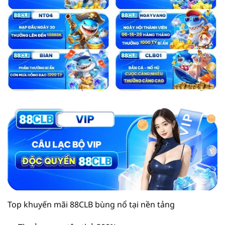
Tổ chức an ninh
GEOTRUST
2020
Quốc tế
mạng
Mức thưởng hậu hĩnh cho mọi hội viên
Tỷ lệ ăn thưởng tại trang chủ
88CLB
được đánh giá là
cạnh tranh nhất thị trường hiện nay với mức chi trả
vô cùng hấp dẫn ở mọi sảnh game. Người chơi
không chỉ có cơ hội nhận thưởng từ các ván thắng
mà còn được hưởng lợi từ các chính sách hoàn trả
cao giúp tối ưu vốn. Nhà cái ma kết thanh toán
thưởng sòng phẳng, đúng cam kết cho người tham
gia.
Bảo mật 88CLB chặt chẽ, cam kết an toàn tuyệt đối
Hệ thống hạ tầng kỹ thuật được nhà cái chú trọng
nâng cấp thường xuyên để ngăn chặn mọi nguy cơ
rò rỉ dữ liệu ra bên ngoài. Toàn bộ thông tin cá nhân
Top khuyến mãi 88CLB bùng nổ tại nền tảng
cùng lịch sử nạp rút đều được mã hóa bằng các giao