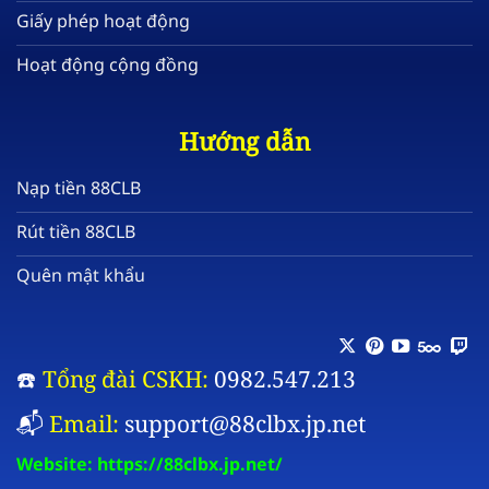
tải 4K. Bạn có thể dễ dàng theo dõi từng cú đá hiểm
Giấy phép hoạt động
hóc của các chiến kê dũng mãnh và tham gia đặt
Hoạt động cộng đồng
cược với tỷ lệ ăn thưởng cực cao.
Hướng dẫn
Nạp tiền 88CLB
Rút tiền 88CLB
Quên mật khẩu
Chuyên mục đá gà kịch tính, kèo kê đa dạng
☎️
Tổng đài CSKH:
0982.547.213
Tham gia ngay để theo dõi và đặt cược vào những
📬
Email:
support@88clbx.jp.net
loại hình chọi kê hấp dẫn nhất hiện nay:
Website:
https://88clbx.jp.net/