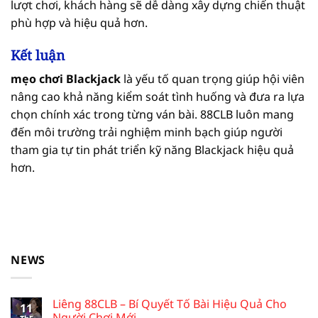
lượt chơi, khách hàng sẽ dễ dàng xây dựng chiến thuật
phù hợp và hiệu quả hơn.
Kết luận
mẹo chơi Blackjack
là yếu tố quan trọng giúp hội viên
nâng cao khả năng kiểm soát tình huống và đưa ra lựa
chọn chính xác trong từng ván bài. 88CLB luôn mang
đến môi trường trải nghiệm minh bạch giúp người
tham gia tự tin phát triển kỹ năng Blackjack hiệu quả
hơn.
NEWS
Liêng 88CLB – Bí Quyết Tố Bài Hiệu Quả Cho
11
Người Chơi Mới