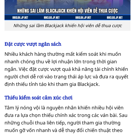
Những sai lầm Blackjack khiến hội viên dễ thua cược
Đặt cược vượt ngân sách
Nhiều khách hàng thường mất kiểm soát khi muốn
nhanh chóng thu về lợi nhuận lớn trong thời gian
ngắn. Việc đặt cược vượt quá khả năng tài chính khiến
người chơi dễ rơi vào trạng thái áp lực và đưa ra quyết
định thiếu tỉnh táo khi tham gia Blackjack.
Thiếu kiểm soát cảm xúc chơi
Tâm lý nóng vội là nguyên nhân khiến nhiều hội viên
đưa ra lựa chọn thiếu chính xác trong các ván bài. Sau
những chuỗi thua liên tiếp, người tham gia thường
muốn gỡ vốn nhanh và dễ thay đổi chiến thuật theo