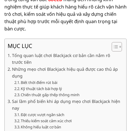
nghiệm thực tế giúp khách hàng hiểu rõ cách vận hành
trò chơi, kiểm soát vốn hiệu quả và xây dựng chiến
thuật phù hợp trước mỗi quyết định quan trọng tại
bàn cược.
MỤC LỤC
Tổng quan luật chơi Blackjack cơ bản cần nắm rõ
trước tiên
Những mẹo chơi Blackjack hiệu quả được cao thủ áp
dụng
Biết thời điểm rút bài
Kỹ thuật tách bài hợp lý
Chiến thuật gấp thếp thông minh
Sai lầm phổ biến khi áp dụng mẹo chơi Blackjack hiện
nay
Đặt cược vượt ngân sách
Thiếu kiểm soát cảm xúc chơi
Không hiểu luật cơ bản