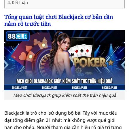
Kết luận
Tổng quan luật chơi Blackjack cơ bản cần
nắm rõ trước tiên
Mẹo chơi Blackjack giúp kiểm soát thế trận hiệu quả
Blackjack là trò chơi sử dụng bộ bài Tây với mục tiêu
đạt tổng điểm gần 21 nhất mà không vượt quá giới
hạn cho phép. Người tham gia cần hiểu rõ giá trị từng