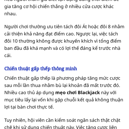
gia tăng cơ hội chiến thắng ở nhiều cửa cược khác
nhau.
Người chơi thường ưu tiên tách đôi Át hoặc đôi 8 nhằm
cải thiện khả năng đạt điểm cao. Ngược lại, việc tách
đôi 10 thường không được khuyến khích vì tổng điểm
ban đầu đã khá mạnh và có lợi thế đáng kể trước nhà
cái.
Chiến thuật gấp thếp thông minh
Chiến thuật gấp thếp là phương pháp tăng mức cược
sau mỗi lần thua nhằm bù lại khoản đã mất trước đó.
Nhiều cao thủ áp dụng
mẹo chơi Blackjack
này với
mục tiêu lấy lại vốn khi gặp chuỗi kết quả không thuận
lợi tại bàn chơi thực tế.
Tuy nhiên, hội viên cần kiểm soát ngân sách thật chặt
chẽ khi sử dụng chiến thuật này. Việc tăng cược liên