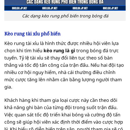
Các dạng kèo rung phổ biến trong bóng đá
Kèo rung tài xỉu phổ biến
Kèo rung tài xỉu là hình thức được nhiều hội viên lựa
chọn khi tìm hiểu
kèo rung là gì
trong bóng đá trực
tuyến. Tỷ lệ tài xỉu sẽ thay đổi liên tục theo số bàn
thắng và tốc độ tấn công của trận đấu. Nếu hai đội tạo
nhiều cơ hội nguy hiểm, nhà cái thường điều chỉnh
mức cược tăng lên nhằm cân bằng lượng người tham
gia.
Khách hàng khi tham gia loại cược này cần theo dõi
khả năng ghi bàn của từng đội trong suốt trận đấu.
Việc quan sát tốc độ triển khai bóng và cường độ tấn
công sẽ giúp hội viên xác định thời điểm vào cược hợp
lý. Khi hiểu rõ diễn biến trên sân, người tham gia sẽ có