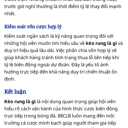
trước giờ nghỉ thường là thời điểm tỷ lệ thay đổi mạnh
nhất.
Kiểm soát vốn cược hợp lý
Kiểm soát ngân sách là kỹ năng quan trọng đối với
những hội viên muốn tìm hiểu sâu về
kèo rung là gì
và
duy trì hiệu quả lâu dài. Việc phân chia vốn hợp lý sẽ
giúp khách hàng tránh tình trạng thua lỗ liên tiếp khi
tỷ lệ biến động ngoài dự đoán. Đây là yếu tố ảnh
hưởng trực tiếp đến khả năng duy trì chiến thuật ổn
định.
Kết luận
Kèo rung là gì
là nội dung quan trọng giúp hội viên
hiểu rõ cách vận hành của hình thức cược biến động
trực tiếp trong bóng đá. 88CLB luôn mang đến môi
trường cá cược minh bạch giúp người tham gia tiếp