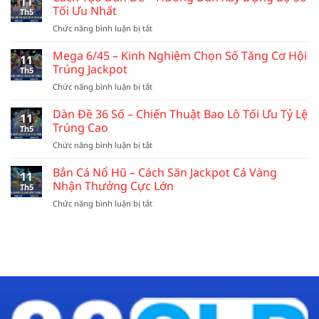
11
Là
Rút
Tối Ưu Nhất
Mới
Th5
Gì
Bài
ở
Chức năng bình luận bị tắt
–
Chuẩn
Cách
Cách
Từ
Tạo
Mega 6/45 – Kinh Nghiệm Chọn Số Tăng Cơ Hội
Xếp
Cao
11
Dàn
Chi
Trúng Jackpot
Thủ
Th5
Đề
Chuẩn
ở
Chức năng bình luận bị tắt
–
Giúp
Mega
Hướng
Tăng
6/45
Dàn Đề 36 Số – Chiến Thuật Bao Lô Tối Ưu Tỷ Lệ
Dẫn
Tỷ
11
–
Xây
Trúng Cao
Lệ
Th5
Kinh
Dựng
Thắng
ở
Chức năng bình luận bị tắt
Nghiệm
Bộ
Dàn
Chọn
Số
Đề
Bắn Cá Nổ Hũ – Cách Săn Jackpot Cá Vàng
Số
Tối
11
36
Tăng
Nhận Thưởng Cực Lớn
Ưu
Th5
Số
Cơ
Nhất
ở
Chức năng bình luận bị tắt
–
Hội
Bắn
Chiến
Trúng
Cá
Thuật
Jackpot
Nổ
Bao
Hũ
Lô
–
Tối
Cách
Ưu
Săn
Tỷ
Jackpot
Lệ
Cá
Trúng