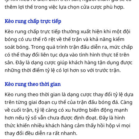
thêm lợi thế trong việc lựa chọn cửa cược phù hợp.
Kèo rung chấp trực tiếp
Kèo rung chấp trực tiếp thường xuất hiện khi một đội
bóng có ưu thế rõ rệt về thế trận và khả năng kiểm
soát bóng. Trong quá trình trận đấu diễn ra, mức chấp
có thể thay đổi liên tục dựa vào tình hình thực tế trên
sân. Đây là dạng cược giúp khách hàng tận dụng được
những thời điểm tỷ lệ có lợi hơn so với trước trận.
Kèo rung theo thời gian
Kèo rung theo thời gian là dạng cược thay đổi tỷ lệ dựa
trên từng giai đoạn cụ thể của trận đấu bóng đá. Càng
về cuối trận, tỷ lệ càng có xu hướng biến động mạnh
hơn nếu tỷ số vẫn chưa được định đoạt. Đây là hình
thức khiến nhiều khách hàng cảm thấy hồi hộp vì mọi
thay đổi đều diễn ra rất nhanh.