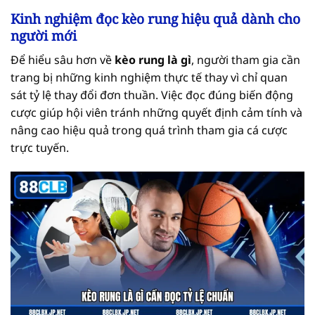
Kinh nghiệm đọc kèo rung hiệu quả dành cho
người mới
Để hiểu sâu hơn về
kèo rung là gì
, người tham gia cần
trang bị những kinh nghiệm thực tế thay vì chỉ quan
sát tỷ lệ thay đổi đơn thuần. Việc đọc đúng biến động
cược giúp hội viên tránh những quyết định cảm tính và
nâng cao hiệu quả trong quá trình tham gia cá cược
trực tuyến.