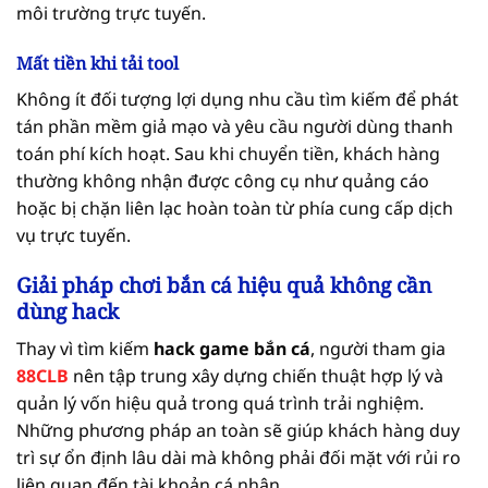
môi trường trực tuyến.
Mất tiền khi tải tool
Không ít đối tượng lợi dụng nhu cầu tìm kiếm để phát
tán phần mềm giả mạo và yêu cầu người dùng thanh
toán phí kích hoạt. Sau khi chuyển tiền, khách hàng
thường không nhận được công cụ như quảng cáo
hoặc bị chặn liên lạc hoàn toàn từ phía cung cấp dịch
vụ trực tuyến.
Giải pháp chơi bắn cá hiệu quả không cần
dùng hack
Thay vì tìm kiếm
hack game bắn cá
, người tham gia
88CLB
nên tập trung xây dựng chiến thuật hợp lý và
quản lý vốn hiệu quả trong quá trình trải nghiệm.
Những phương pháp an toàn sẽ giúp khách hàng duy
trì sự ổn định lâu dài mà không phải đối mặt với rủi ro
liên quan đến tài khoản cá nhân.