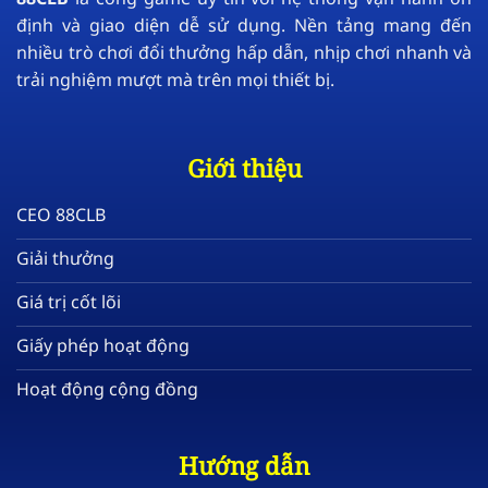
định và giao diện dễ sử dụng. Nền tảng mang đến
nhiều trò chơi đổi thưởng hấp dẫn, nhịp chơi nhanh và
trải nghiệm mượt mà trên mọi thiết bị.
Giới thiệu
CEO 88CLB
Giải thưởng
Giá trị cốt lõi
Giấy phép hoạt động
Hoạt động cộng đồng
Hướng dẫn