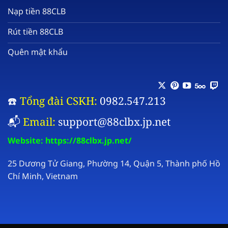
Nạp tiền 88CLB
Rút tiền 88CLB
Quên mật khẩu
☎️
Tổng đài CSKH:
0982.547.213
📬
Email:
support@88clbx.jp.net
Website:
https://88clbx.jp.net/
25 Dương Tử Giang, Phường 14, Quận 5, Thành phố Hồ
Chí Minh, Vietnam